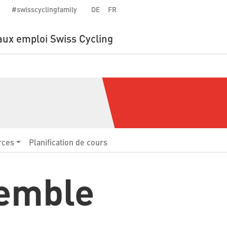
#swisscyclingfamily
DE
FR
aux emploi Swiss Cycling
rces
Planification de cours
semble