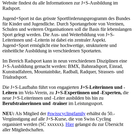
Website findest du alle Informationen zur J+S-Ausbildung im
Radsport.
Jugend+Sport ist das grösste Sportförderungsprogramm des Bundes
für Kinder und Jugendliche. Durch Sportangebote von Vereinen,
Schulen und weiteren Organisationen soll die Basis für lebenslangen
Sport gelegt werden. Die Aus- und Weiterbildung von J+S-
Leiterinnen und -Leiterin ist dabei ein zentraler Aspekt.
Jugend+Sport ermöglicht eine hochwertige, strukturierte und
einheitliche Ausbildung in verschiedenen Sportarten.
Im Bereich Radsport kann in neun verschiedenen Disziplinen eine
J+S-Ausbildung gemacht werden: BMX, Bahnradsport, Einrad,
Kunstradfahren, Mountainbike, Radball, Radquer, Strassen- und
Trialradsport.
Die J+S-Laufbahn führt von engagierten
J+S-Leiterinnen und -
Leitern
im Velo-Verein, zu
J+S-Expertinnen und -Experten,
die
neue J+S-Leiterinnen und -Leiter ausbilden bis hin zu
Berufstrainerinnen und -trainer
im Leistungssport.
NEU:
Als Mitglied der
#swisscyclingfamily
erhältst du 50.-
Vergünstigung auf alle J+S-Kurse, die von Swiss Cycling
organisiert werden (SC xxxxxx).
Hier
gelangst du zur Übersicht
aller Mitgliedschaften.