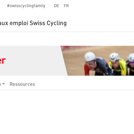
#swisscyclingfamily
DE
FR
aux emploi Swiss Cycling
er
n
Ressources