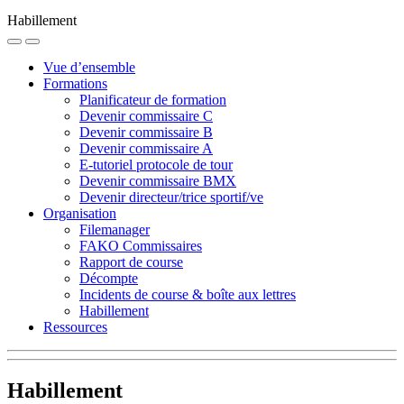
Habillement
Vue d’ensemble
Formations
Planificateur de formation
Devenir commissaire C
Devenir commissaire B
Devenir commissaire A
E-tutoriel protocole de tour
Devenir commissaire BMX
Devenir directeur/trice sportif/ve
Organisation
Filemanager
FAKO Commissaires
Rapport de course
Décompte
Incidents de course & boîte aux lettres
Habillement
Ressources
Habillement