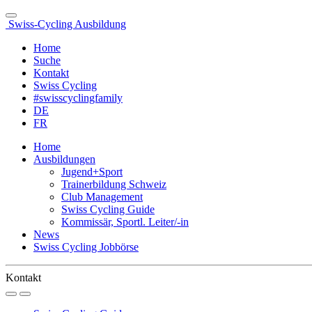
Swiss-Cycling Ausbildung
Home
Suche
Kontakt
Swiss Cycling
#swisscyclingfamily
DE
FR
Home
Ausbildungen
Jugend+Sport
Trainerbildung Schweiz
Club Management
Swiss Cycling Guide
Kommissär, Sportl. Leiter/-in
News
Swiss Cycling Jobbörse
Kontakt