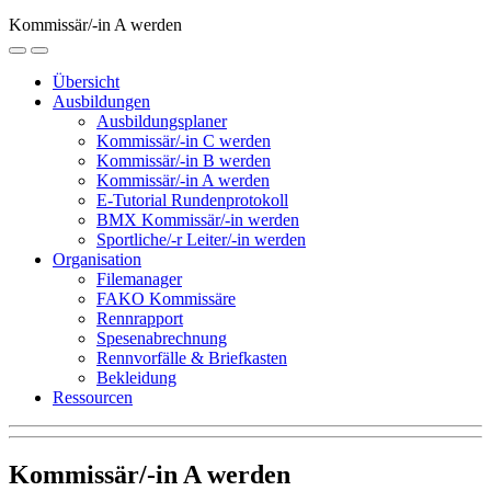
Kommissär/-in A werden
Übersicht
Ausbildungen
Ausbildungsplaner
Kommissär/-in C werden
Kommissär/-in B werden
Kommissär/-in A werden
E-Tutorial Rundenprotokoll
BMX Kommissär/-in werden
Sportliche/-r Leiter/-in werden
Organisation
Filemanager
FAKO Kommissäre
Rennrapport
Spesenabrechnung
Rennvorfälle & Briefkasten
Bekleidung
Ressourcen
Kommissär/-in A werden